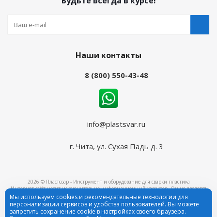
Будьте всегда в курсе!
Наши контакты
8 (800) 550-43-48
info@plastsvar.ru
г. Чита, ул. Сухая Падь д. 3
2026 © Пластсвар - Инструмент и оборудование для сварки пластика
Интернет-сайт носит исключительно информационный характер. Он не является
объектом рекламы и ни при каких условиях не является публичной офертой,
Мы используем cookies и рекомендательные технологии для
определяемой положениями ч.2 ст.437 Гражданского кодекса Российской Федерации.
персонализации сервисов и удобства пользователей. Вы можете
ИНН: 2311247999, ОГРН: 1172375091899
запретить сохранение cookie в настройках своего браузера.