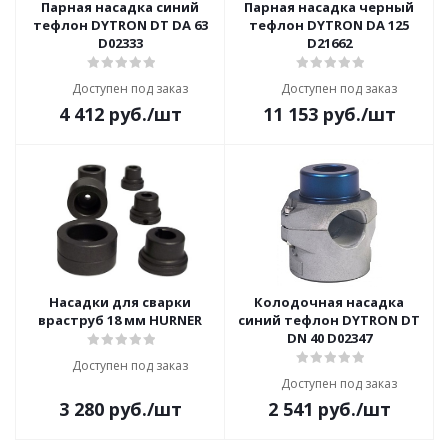
Парная насадка синий
Парная насадка черный
тефлон DYTRON DT DA 63
тефлон DYTRON DA 125
D02333
D21662
Доступен под заказ
Доступен под заказ
4 412
руб.
/шт
11 153
руб.
/шт
Насадки для сварки
Колодочная насадка
враструб 18 мм HURNER
синий тефлон DYTRON DT
DN 40 D02347
Доступен под заказ
Доступен под заказ
3 280
руб.
/шт
2 541
руб.
/шт