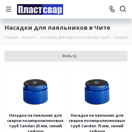
Насадки для паяльников в Чите
Главная
-
Каталог
-
Аппараты для сварки пластиковых труб
-
Аппараты 
Фильтр
Насадка на паяльник для
Насадка на паяльник для
сварки полипропиленовых
сварки полипропиленовых
труб Candan 25 мм, синий
труб Candan 75 мм, синий
тефлон
тефлон