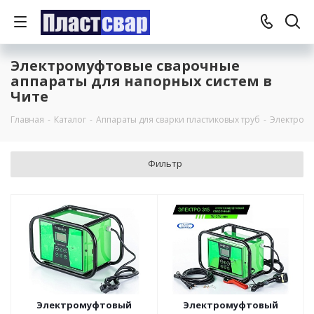
Электромуфтовые сварочные
аппараты для напорных систем в
Чите
Главная
-
Каталог
-
Аппараты для сварки пластиковых труб
-
Электрому
Фильтр
Электромуфтовый
Электромуфтовый