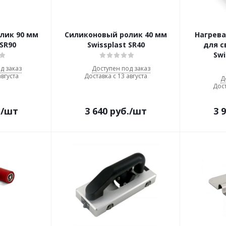
лик 90 мм
Силиконовый ролик 40 мм
Нагрев
 SR90
Swissplast SR40
для с
Swi
д заказ
Доступен под заказ
августа
Доставка с 13 августа
Д
Дост
.
/шт
3 640
руб.
/шт
3 