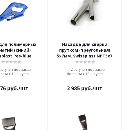
 для полимерных
Насадка для сварки
рытий (синий)
прутком (треугольная)
splast Pes-blue
5x7мм. Swissplast NPT5x7
оступен под заказ
Доступен под заказ
авка с 13 августа
Доставка с 13 августа
976
руб.
/шт
3 985
руб.
/шт