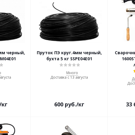
мм черный,
Пруток ПЭ круг.4мм черный,
Сварочн
PM04E01
бухта 5 кг SSPE04E01
1600S
о
Много
августа
Доставка с 13 августа
Д
Дост
/кг
600
руб.
/кг
33 