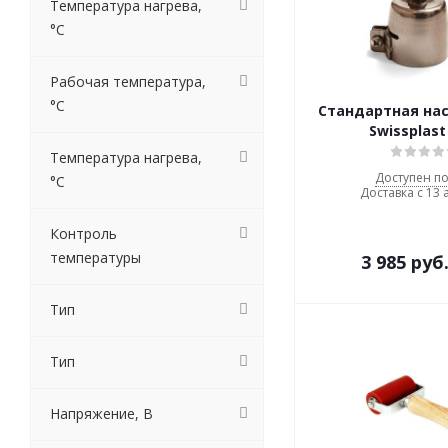
Температура нагрева,
°С
Рабочая температура,
°С
Стандартная на
Swissplast
Температура нагрева,
Доступен по
°С
Доставка с 13 
Контроль
температуры
3 985
руб
Тип
Тип
Напряжение, В