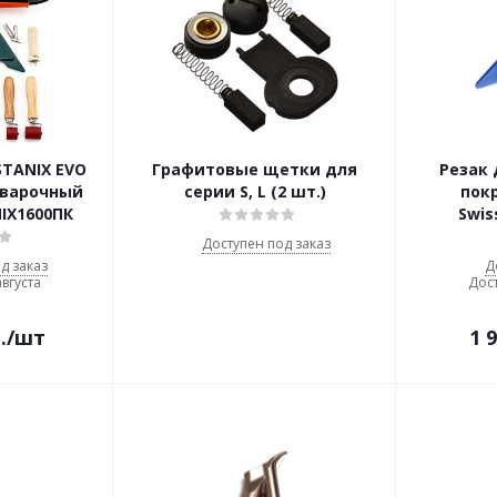
STANIX EVO
Графитовые щетки для
Резак
сварочный
серии S, L (2 шт.)
пок
IX1600ПК
Swis
Доступен под заказ
д заказ
Д
августа
Дост
.
/шт
1 