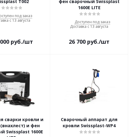
issplast T002
фен сварочный Swissplast
1600E LITE
оступен под заказ
авка с 13 августа
Доступен под заказ
Доставка с 13 августа
 000
руб.
/шт
26 700
руб.
/шт
я сварки кровли и
Сварочный аппарат для
(внахлест) и фен
кровли Swissplast-WP4
й Swissplast 1600Е