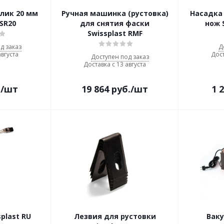
лик 20 мм
Ручная машинка (рустовка)
Насадка
 SR20
для снятия фаски
нож 
Swissplast RMF
д заказ
Д
августа
Дост
Доступен под заказ
Доставка с 13 августа
.
/шт
19 864
руб.
/шт
1 
plast RU
Лезвия для рустовки
Вак