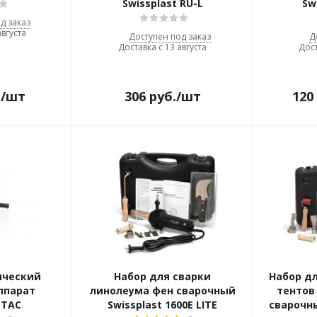
Swissplast RU-L
Sw
д заказ
августа
Доступен под заказ
Д
Доставка с 13 августа
Дост
.
/шт
306
руб.
/шт
120
ический
Набор для сварки
Набор дл
ппарат
линолеума фен сварочный
тентов 
 TAC
Swissplast 1600E LITE
сварочны