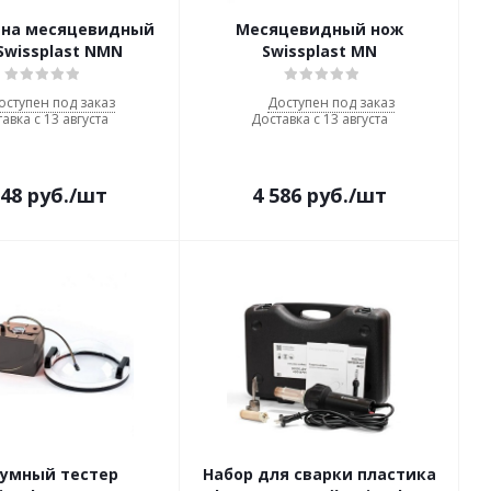
 на месяцевидный
Месяцевидный нож
Swissplast NMN
Swissplast MN
оступен под заказ
Доступен под заказ
авка с 13 августа
Доставка с 13 августа
248
руб.
/шт
4 586
руб.
/шт
уумный тестер
Набор для сварки пластика