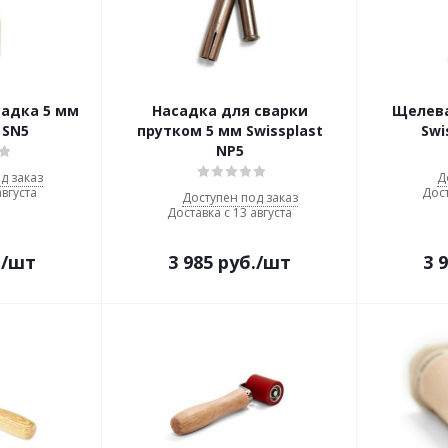
садка 5 мм
Насадка для сварки
Щелева
 SN5
прутком 5 мм Swissplast
Swi
NP5
д заказ
Д
августа
Дост
Доступен под заказ
Доставка с 13 августа
.
/шт
3 985
руб.
/шт
3 