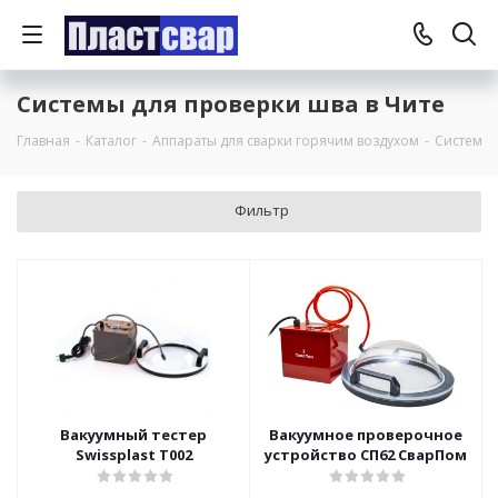
Системы для проверки шва в Чите
Главная
-
Каталог
-
Аппараты для сварки горячим воздухом
-
Системы 
Фильтр
Вакуумный тестер
Вакуумное проверочное
Swissplast T002
устройство СП62 СварПом