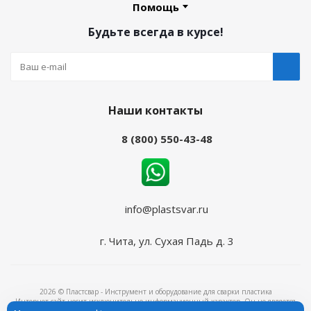
Помощь
Будьте всегда в курсе!
Наши контакты
8 (800) 550-43-48
info@plastsvar.ru
г. Чита, ул. Сухая Падь д. 3
2026 © Пластсвар - Инструмент и оборудование для сварки пластика
Интернет-сайт носит исключительно информационный характер. Он не является
объектом рекламы и ни при каких условиях не является публичной офертой,